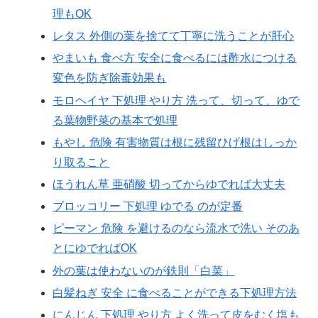
理もOK
レタス 外側の葉を捨てて丁寧に洗うことが肝心
やまいも 食べ方 安全に食べるには酢水につける
変色を防ぎ除毒効果も
モロヘイヤ 下処理 やり方 洗って、切って、ゆで
る葉物野菜の基本で処理
もやし 危険 有害物質は根に残留ひげ根はしっか
り取ること
ほうれん草 亜硝酸 切ってからゆでれば大丈夫
ブロッコリー 下処理 ゆでる のが定番
ピーマン 危険 を避けるのなら流水で洗い そのあ
とにゆでればOK
外の葉は使わないのが鉄則「白菜」
白髪ねぎ 安全 に食べることができる下処理方法
にんじん 下処理 やり方 よく洗って皮をむく塩も