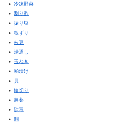
冷凍野菜
割り酢
振り塩
板ずり
枝豆
湯通し
玉ねぎ
粕漬け
貝
輪切り
農薬
除毒
鯛