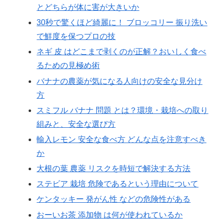
とどちらが体に害が大きいか
30秒で驚くほど綺麗に！ ブロッコリー 振り洗い
で鮮度を保つプロの技
ネギ 皮 はどこまで剥くのが正解？おいしく食べ
るための見極め術
バナナの農薬が気になる人向けの安全な見分け
方
スミフル バナナ 問題 とは？環境・栽培への取り
組みと、安全な選び方
輸入レモン 安全な食べ方 どんな点を注意すべき
か
大根の葉 農薬 リスクを時短で解決する方法
ステビア 栽培 危険であるという理由について
ケンタッキー 発がん性 などの危険性がある
おーいお茶 添加物 は何が使われているか