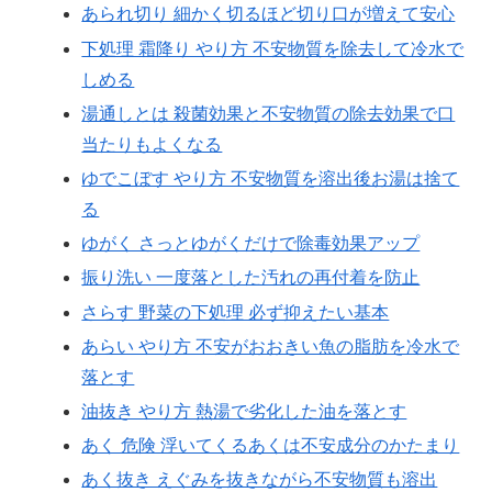
あられ切り 細かく切るほど切り口が増えて安心
下処理 霜降り やり方 不安物質を除去して冷水で
しめる
湯通しとは 殺菌効果と不安物質の除去効果で口
当たりもよくなる
ゆでこぼす やり方 不安物質を溶出後お湯は捨て
る
ゆがく さっとゆがくだけで除毒効果アップ
振り洗い 一度落とした汚れの再付着を防止
さらす 野菜の下処理 必ず抑えたい基本
あらい やり方 不安がおおきい魚の脂肪を冷水で
落とす
油抜き やり方 熱湯で劣化した油を落とす
あく 危険 浮いてくるあくは不安成分のかたまり
あく抜き えぐみを抜きながら不安物質も溶出