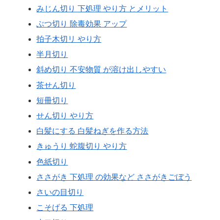
みじん切り 下処理 やり方 とメリット
ぶつ切り 除毒効果 アップ
拍子木切リ やり方
半月切り
斜め切り 不安物質 が溶け出しやすい
茶せん切り
短冊切り
せん切り やり方
白髪にする 白髪ねぎを作る方法
きゅうり 蛇腹切り やり方
色紙切り
ささがき 下処理 の効果など ささがきごぼう
さいの目切り
こそげる 下処理