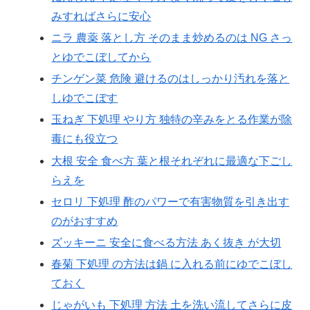
みすればさらに安心
ニラ 農薬 落とし方 そのまま炒めるのは NG さっ
とゆでこぼしてから
チンゲン菜 危険 避けるのはしっかり汚れを落と
しゆでこぼす
玉ねぎ 下処理 やり方 独特の辛みをとる作業が除
毒にも役立つ
大根 安全 食べ方 葉と根それぞれに最適な下ごし
らえを
セロリ 下処理 酢のパワーで有害物質を引き出す
のがおすすめ
ズッキーニ 安全に食べる方法 あく抜き が大切
春菊 下処理 の方法は鍋 に入れる前にゆでこぼし
ておく
じゃがいも 下処理 方法 土を洗い流してさらに皮