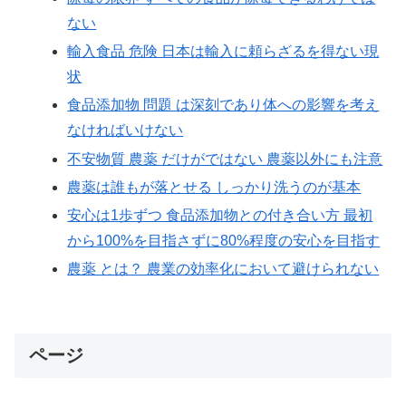
ない
輸入食品 危険 日本は輸入に頼らざるを得ない現
状
食品添加物 問題 は深刻であり体への影響を考え
なければいけない
不安物質 農薬 だけがではない 農薬以外にも注意
農薬は誰もが落とせる しっかり洗うのが基本
安心は1歩ずつ 食品添加物との付き合い方 最初
から100%を目指さずに80%程度の安心を目指す
農薬 とは？ 農業の効率化において避けられない
ページ