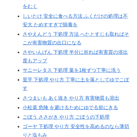
をむく
しいたけ 安全に食べる方法 ふくだけの処理は不
安大 ためすすぎで除毒を
さやえんどう 下処理 方法 へたとすじも取ればそ
こが有害物質の出口になる
さやいんげん 下処理 半分に折れば有害質の溶出
度もアップ
サニーレタス 下処理 葉を1枚ずつ丁寧に洗う
里芋 下処理 やり方 丁寧に土を落としてゆでこぼ
す
さつまいも あく抜き やり方 有害物質も溶出
小松菜 危険 を避けるためにゆでる前にきる
ごぼう ささがき やり方 ごぼうの下処理
ゴーヤ 下処理 やり方 安全性を高めるのなら薄切
りと塩もみ