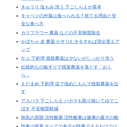
きゅうり 塩もみ 洗う 下ごしらえが基本
キャベツの外葉は食べられる？捨てる理由と安
全な食べ方
カリフラワー 農薬 などの不安物質除去
かぼちゃ 皮 農薬 かすりむきをすれば溶出度もア
ップ
かぶ 下処理 残留農薬は少ないがしっかり洗う
伝統的なの板ずりで残留農薬を落とす「おく
ら」
えだまめ 下処理 塩で強めにもんで残留農薬を出
す
アスパラ 下ごしらえ ハカマも取り除いてゆでこ
ぼす 不安物質軽減
病気の原因 活性酸素 活性酸素は健康の最大の敵
除毒の限界 すべての食品が除毒できるわけでは