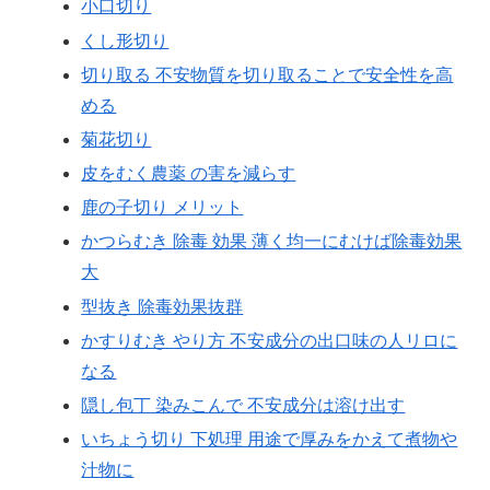
小口切り
くし形切り
切り取る 不安物質を切り取ることで安全性を高
める
菊花切り
皮をむく農薬 の害を減らす
鹿の子切り メリット
かつらむき 除毒 効果 薄く均一にむけば除毒効果
大
型抜き 除毒効果抜群
かすりむき やり方 不安成分の出口味の人リロに
なる
隠し包丁 染みこんで 不安成分は溶け出す
いちょう切り 下処理 用途で厚みをかえて煮物や
汁物に