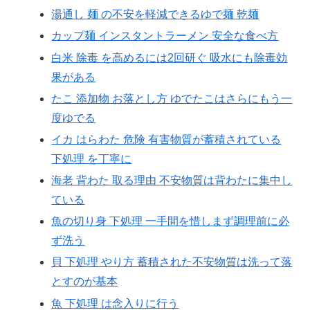
湯通し 麺 の不安を軽減できるゆで麺 乾麺
カップ麺 インスタントラーメン 安全な食べ方
白米 除毒 を高めるには2回研ぐ 吸水にも除毒効
果がある
たこ 添加物 お落とし方 ゆでたこはさらにもう一
度ゆでる
イカ はらわた 危険 有害物質が蓄積されている
下処理 を丁寧に
海老 背わた 取る理由 不安物質は背わたに集中し
ている
魚の切り身 下処理 一手間を惜しまず調理前に必
ず洗う
貝 下処理 やり方 蓄積された不安物質は洗って落
とすのが基本
魚 下処理 は念入りに行う