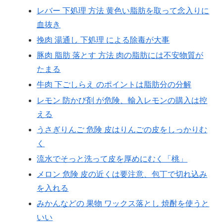
レバー 下処理 方法 黄色い脂肪を取って念入りに
血抜き
挽肉 湯通し 下処理 による除毒が大事
豚肉 脂肪 落とす 方法 肉の脂肪には不安物質が
たまる
牛肉 下ごしらえ のポイントは脂肪分の分解
レモン 防かび剤 が危険、輸入レモンの購入は控
える
うさぎりんご 危険 皮はりんごの皮をしっかりむ
く
流水でそっと洗って皮を厚めにむく「桃」
メロン 危険 皮の近くは要注意、包丁で切れ込み
を入れる
みかんなどの 果物 ワックス落とし 焼酎を使うと
いい