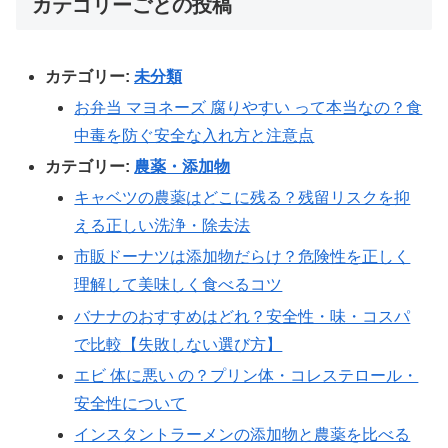
カテゴリーごとの投稿
カテゴリー:
未分類
お弁当 マヨネーズ 腐りやすい って本当なの？食
中毒を防ぐ安全な入れ方と注意点
カテゴリー:
農薬・添加物
キャベツの農薬はどこに残る？残留リスクを抑
える正しい洗浄・除去法
市販ドーナツは添加物だらけ？危険性を正しく
理解して美味しく食べるコツ
バナナのおすすめはどれ？安全性・味・コスパ
で比較【失敗しない選び方】
エビ 体に悪い の？プリン体・コレステロール・
安全性について
インスタントラーメンの添加物と農薬を比べる