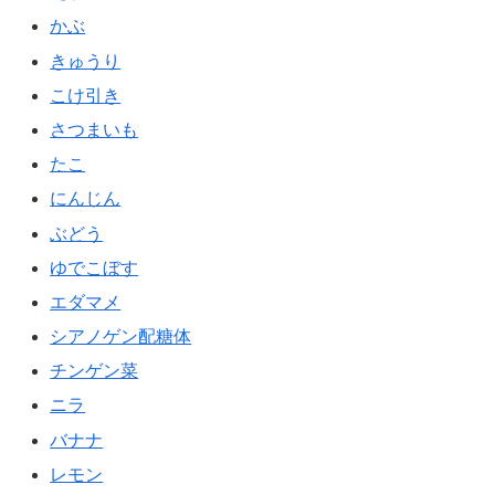
かぶ
きゅうり
こけ引き
さつまいも
たこ
にんじん
ぶどう
ゆでこぼす
エダマメ
シアノゲン配糖体
チンゲン菜
ニラ
バナナ
レモン