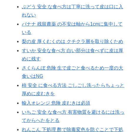
ぶどう 安全 な食べ方は丁寧に洗って皮は口に入
れない
バナナ 残留農薬 の不安は軸から1cmに集中して
いる
梨の皮 厚くむくのは クチクラ層を取り除くため
すいか 安全な食べ方 白い部分は食べずに皮は厚
めに残す
さくらんぼ 危険 生で皮ごと食べるため一度の大
食いはNG
柿 安全 に食べる方法 ごしごし洗ったらちょっと
厚めに皮むきを
輸入オレンジ 危険 皮むきは必須
いちご 安全 な食べ方 有害物質を避けるには洗っ
てからへたをとる
れんこん 下処理 酢で除毒変色を防ぐことで下処