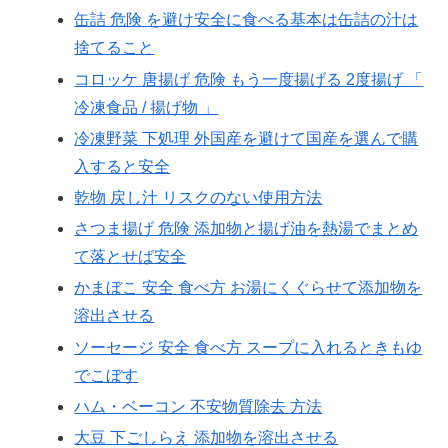
缶詰 危険 を避け安全に食べる基本は缶詰の汁は
捨てること
コロッケ 唐揚げ 危険 もう一度揚げる 2度揚げ 「
冷凍食品 / 揚げ物 」
冷凍野菜 下処理 外国産を避けて国産を選んで購
入すると安全
乾物 戻し汁 リスクのない使用方法
さつま揚げ 危険 添加物と揚げ油を熱湯でまとめ
て落とせば安全
かまぼこ 安全 食べ方 お湯にくぐらせて添加物を
溶出させる
ソーセージ 安全 食べ方 スープに入れるときもゆ
でこぼす
ハム・ベーコン 不安物質除去 方法
大豆 下ごしらえ 添加物を溶出させる