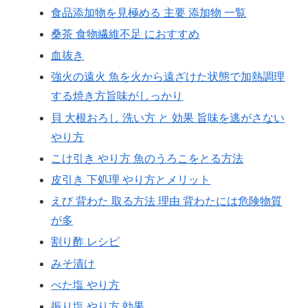
食品添加物を見極める 主要 添加物 一覧
桑茶 食物繊維不足 におすすめ
血抜き
強火の遠火 魚を火から遠ざけた状態で加熱調理
する焼き方旨味がしっかり
貝 大根おろし 洗い方 と 効果 旨味を逃がさない
やり方
こけ引き やり方 魚のうろこをとる方法
皮引き 下処理 やり方とメリット
えび 背わた 取る方法 理由 背わたには危険物質
が多
割り酢 レシピ
みそ漬け
べた塩 やり方
振り塩 やり方 効果