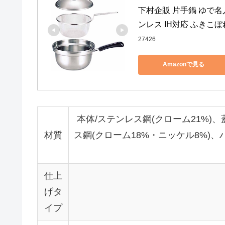
下村企販 片手鍋 ゆで名人
ンレス IH対応 ふきこぼれな
27426
Amazonで見る
本体/ステンレス鋼(クローム21%)、
材質
ス鋼(クローム18%・ニッケル8%)
仕上
げタ
イプ