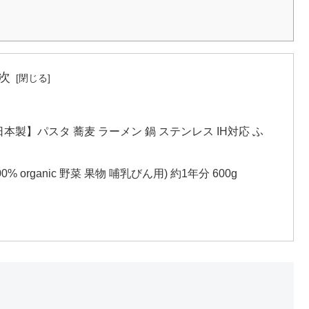
次
日本製】パスタ 蕎麦 ラーメン 鍋 ステンレス IH対応 ふ
 organic 野菜 果物 哺乳びん用) 約1年分 600g