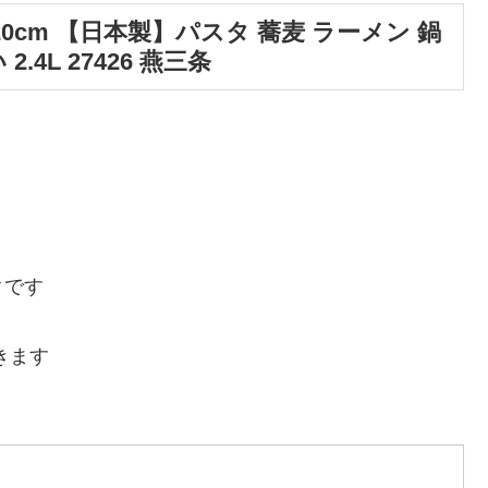
20cm 【日本製】パスタ 蕎麦 ラーメン 鍋
4L 27426 燕三条
クです
きます