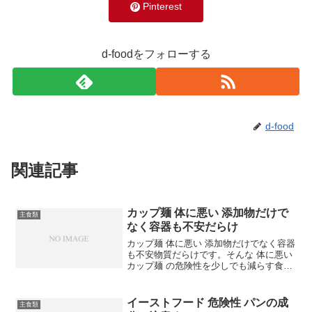
Pinterest
d-foodをフォローする
d-food
関連記事
カップ麺 体に悪い 添加物だけで
主食類
なく容器も不安だらけ
カップ麺 体に悪い 添加物だけでなく容器
も不安物質だらけです。そんな 体に悪い
カップ麺 の危険性を少しでも減らす食べ
方を紹介します。日本ではジャンクフー
ドの代表とされている カップ麺 です。料
理をする時間がないときだけでなく、さ
イーストフード 危険性 パンの成
主食類
まざまな場...