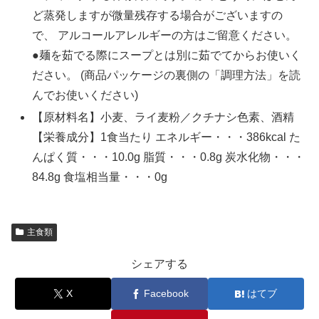
ど蒸発しますが微量残存する場合がございますの
で、 アルコールアレルギーの方はご留意ください。
●麺を茹でる際にスープとは別に茹でてからお使いく
ださい。 (商品パッケージの裏側の「調理方法」を読
んでお使いください)
【原材料名】小麦、ライ麦粉／クチナシ色素、酒精
【栄養成分】1食当たり エネルギー・・・386kcal た
んぱく質・・・10.0g 脂質・・・0.8g 炭水化物・・・
84.8g 食塩相当量・・・0g
主食類
シェアする
X
Facebook
はてブ