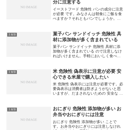
分に注意する
イーストフード 危険性 パンの成分に注意
が必要 です。みなさんは朝食にご飯を食
べますか？それともパンでしょうか。ご
飯と比べると軽いので朝はパン派、とい
う人も多いかもしれません。食パンを食
べる機会が増えている食習慣の中でどん
菓子パン サンドイッチ 危険性 具
主食類
なことに注意すれば...
材に添加物が多く含まれている
菓子パン サンドイッチ 危険性 具材に添
加物が多く含まれている ので注意しなけ
ればいけません。手軽においしく食べら
れる 菓子パン サンドイッチ も選ぶ際に
十分にきをつけたほうがいいでしょう。
菓子パン サンドイッチに含まれる添加物
米 危険性 偽表示に注意が必要 安
主食類
について紹介...
心できる米屋で購入したい
米 危険性 偽表示には注意が必要です。必
要偽表示は消費者は防ぎようがないと思
いますが、だまされないための 安全な 米
の選び方 を紹介します。例えば、「○○産
こしひかり100%」と表示されているお米
が販売されていたとします。しかし、実
おにぎり 危険性 添加物が多い お
主食類
際には、...
弁当やおにぎりには注意
おにぎり 危険性 添加物が多い ことで
す。お弁当やおにぎりには注意しなけれ