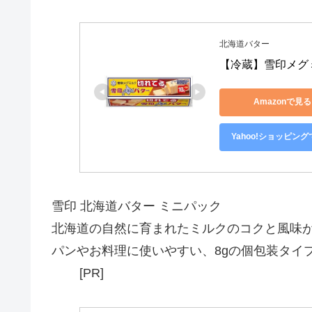
北海道バター
【冷蔵】雪印メグミル
Amazonで見る
Yahoo!ショッピン
雪印 北海道バター ミニパック
北海道の自然に育まれたミルクのコクと風味
パンやお料理に使いやすい、8gの個包装タイ
[PR]