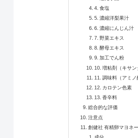
4. 食塩
5. 濃縮洋梨果汁
6. 濃縮にんじん汁
7. 野菜エキス
8. 酵母エキス
9. 加工でん粉
10. 増粘剤（キサ
11. 調味料（アミ
12. カロテン色素
13. 香辛料
総合的な評価
注意点
創健社 有精卵マヨネ
成分