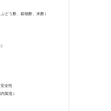
酢、ぶどう酢、穀物酢、米酢）
酸）
と安全性
国内製造）