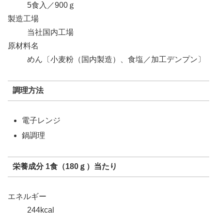
5食入／900ｇ
製造工場
当社国内工場
原材料名
めん〔小麦粉（国内製造）、食塩／加工デンプン〕
調理方法
電子レンジ
鍋調理
栄養成分 1食（180ｇ）当たり
エネルギー
244kcal