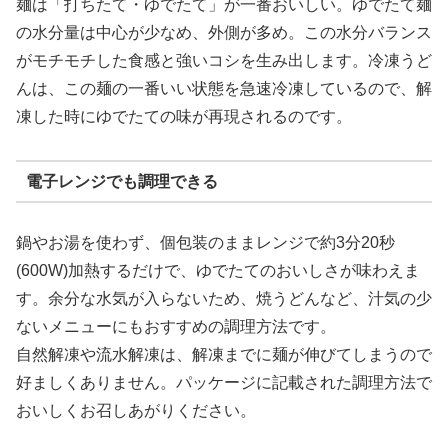
麺は「打ちたて・ゆでたて」が一番おいしい。ゆでたて麺
の水分量は中心が少なめ、外側が多め。この水分バランス
がモチモチした食感と強いコシを生み出します。冷凍うど
んは、この麺の一番いい状態を急速冷凍しているので、解
凍した時にゆでたての味が再現されるのです。
電子レンジでも調理できる
鍋やお湯を使わず、個包装のままレンジで約3分20秒
(600W)加熱するだけで、ゆでたてのおいしさが味わえま
す。余分な水気が入らないため、焼うどんなど、汁気の少
ないメニューにもおすすめの調理方法です。
自然解凍や流水解凍は、解凍までに麺が伸びてしまうので
好ましくありません。パッケージに記載された調理方法で
おいしくお召しあがりください。