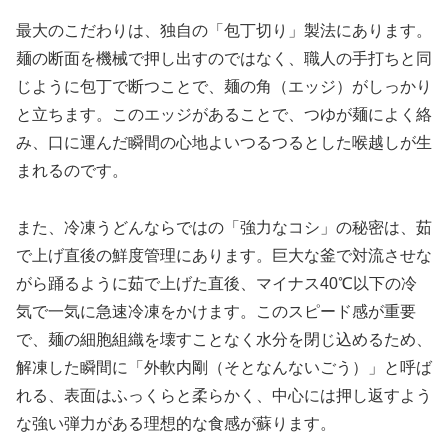
最大のこだわりは、独自の「包丁切り」製法にあります。
麺の断面を機械で押し出すのではなく、職人の手打ちと同
じように包丁で断つことで、麺の角（エッジ）がしっかり
と立ちます。このエッジがあることで、つゆが麺によく絡
み、口に運んだ瞬間の心地よいつるつるとした喉越しが生
まれるのです。
また、冷凍うどんならではの「強力なコシ」の秘密は、茹
で上げ直後の鮮度管理にあります。巨大な釜で対流させな
がら踊るように茹で上げた直後、マイナス40℃以下の冷
気で一気に急速冷凍をかけます。このスピード感が重要
で、麺の細胞組織を壊すことなく水分を閉じ込めるため、
解凍した瞬間に「外軟内剛（そとなんないごう）」と呼ば
れる、表面はふっくらと柔らかく、中心には押し返すよう
な強い弾力がある理想的な食感が蘇ります。