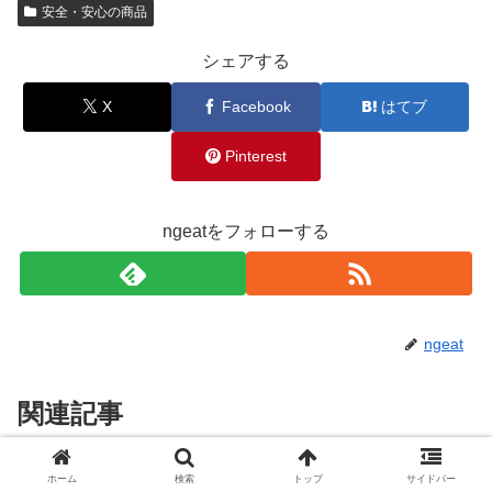
安全・安心の商品
シェアする
X
Facebook
はてブ
Pinterest
ngeatをフォローする
ngeat
関連記事
雪ちゃんの日本海みそ 丁寧な製
ホーム
検索
トップ
サイドバー
安全・安心の商品