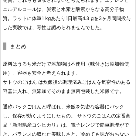
物質。これらも吸収されないと考えられます。エチレンビ
ニルアルコールは、炭素と水素と酸素からなる高分子物
質。ラットに体重1 kgあたり1日最高4.3 gを3ヶ月間間投与
した実験では、毒性は認められませんでした。
まとめ
原料はうるち米だけで添加物は不使用（味付きは添加物使
用）。容器も安全と考えられます。
サトウのごはん は炊飯後の調理済みごはんを気密性のある
容器に入れ、無添加でそのまま無菌包装した米飯です。
通称パックごはんと呼ばれ、米飯を気密な容器にパック
し、保存が効くようにしたもの。 サトウのごはんの定番商
品『新潟県産コシヒカリ』は、電子レンジで簡単調理がで
き、バランスの取れた美味しさと、冷めても味がおちない