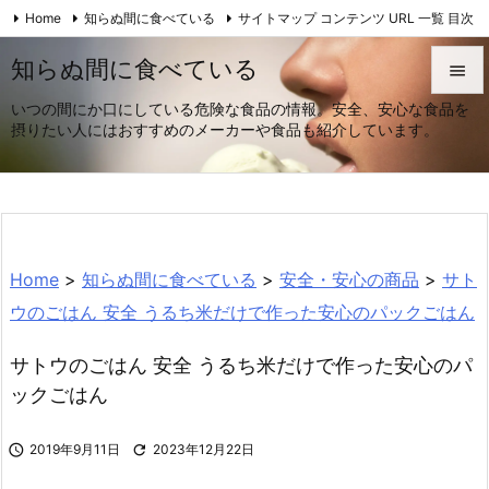
Home
知らぬ間に食べている
サイトマップ コンテンツ URL 一覧 目次

安全・安心
Feedly
RSS
知らぬ間に食べている

いつの間にか口にしている危険な食品の情報。安全、安心な食品を

摂りたい人にはおすすめのメーカーや食品も紹介しています。
メニュ

サイド

前へ
Home
>
知らぬ間に食べている
>
安全・安心の商品
>
サト

次へ
ウのごはん 安全 うるち米だけで作った安心のパックごはん

サトウのごはん 安全 うるち米だけで作った安心のパ
検索
ックごはん

2019年9月11日

2023年12月22日