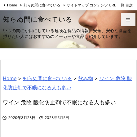
Home
知らぬ間に食べている
サイトマップ コンテンツ URL 一覧 目次

安全・安心
Feedly
RSS
知らぬ間に食べている

いつの間にか口にしている危険な食品の情報。安全、安心な食品を

摂りたい人にはおすすめのメーカーや食品も紹介しています。
メニュ

サイド

前へ
Home
>
知らぬ間に食べている
>
飲み物
>
ワイン 危険 酸

次へ
化防止剤で不眠になる人も多い

ワイン 危険 酸化防止剤で不眠になる人も多い
検索

2020年3月23日

2023年5月5日