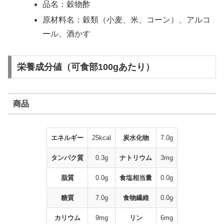
品名：穀物酢
原材料名：穀類（小麦、米、コーン）、アルコ
ール、酒かす
栄養成分値（可食部100gあたり）
商品
エネルギー
25kcal
炭水化物
7.0g
タンパク質
0.3g
ナトリウム
3mg
脂質
0.0g
食塩相当量
0.0g
糖質
7.0g
食物繊維
0.0g
カリウム
9mg
リン
6mg