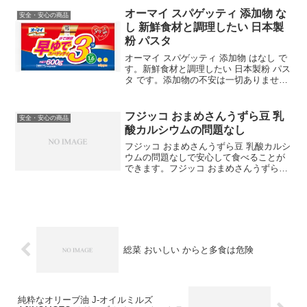
も安心して与えたいという方に選ばれて
オーマイ スパゲッティ 添加物 な
います。ビーフジャー...
安全・安心の商品
し 新鮮食材と調理したい 日本製
粉 パスタ
オーマイ スパゲッティ 添加物 はなし で
す。新鮮食材と調理したい 日本製粉 パス
タ です。添加物の不安は一切ありません
から安心して食べることができます。パ
スタやマカロニは、常温で3年程度保存が
でき、ゆでるだけで食べられる、とても
フジッコ おまめさんうずら豆 乳
安全・安心の商品
優れた食材...
酸カルシウムの問題なし
フジッコ おまめさんうずら豆 乳酸カルシ
ウムの問題なしで安心して食べることが
できます。フジッコ おまめさんうずら豆
ふっくら仕上げの添加物に要注意煮豆に
は、うずらや金時、お多福など様々な種
類があります。いずれも真空パックに入
っており、使用さ...
総菜 おいしい からと多食は危険
純粋なオリーブ油 J-オイルミルズ