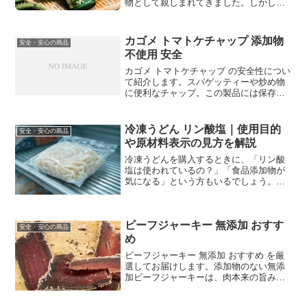
物として親しまれてきました。しかしそ
の一方で、摂り方を誤ると強い副作用や
毒性のリスクが指摘されています。特
に、外皮部分に含まれるアントラキノン
カゴメ トマトケチャップ 添加物
安全・安心の商品
系成分には、肝機能障害や依存...
不使用 安全
カゴメ トマトケチャップ の安全性につい
て紹介します。スパゲッティーや炒め物
に便利なチャップ。この製品には保存料
は使われていませんが、冷蔵庫に入れて
おけば一定期間の保存が可能です。カゴ
メ トマトケチャップ 醸造酢の利用で保存
冷凍うどん リン酸塩｜使用目的
安全・安心の商品
性を向上させ添加...
や原材料表示の見方を解説
冷凍うどんを購入するときに、「リン酸
塩は使われているの？」「食品添加物が
気になる」という方もいるでしょう。リ
ン酸塩はさまざまな加工食品で品質を保
つ目的などで使用されることがあります
が、冷凍うどんでは商品によって使用さ
ビーフジャーキー 無添加 おすす
れる原材料や添加物が異な...
安全・安心の商品
め
ビーフジャーキー 無添加 おすすめ を厳
選してお届けします。添加物のない無添
加ビーフジャーキーは、肉本来の旨みを
存分に味わえるとして人気があります。
特に健康志向の方や、お子様のおやつに