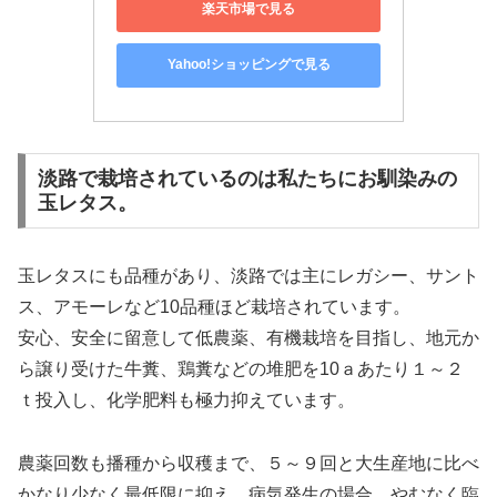
楽天市場で見る
Yahoo!ショッピングで見る
淡路で栽培されているのは私たちにお馴染みの
玉レタス。
玉レタスにも品種があり、淡路では主にレガシー、サント
ス、アモーレなど10品種ほど栽培されています。
安心、安全に留意して低農薬、有機栽培を目指し、地元か
ら譲り受けた牛糞、鶏糞などの堆肥を10ａあたり１～２
ｔ投入し、化学肥料も極力抑えています。
農薬回数も播種から収穫まで、５～９回と大生産地に比べ
かなり少なく最低限に抑え、病気発生の場合、やむなく臨