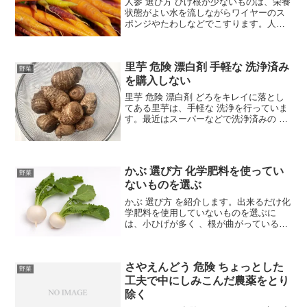
人参 選び方 ひげ根が少ないものは、栄養
状態がよい水を流しながらワイヤーのス
ポンジやたわしなどでこすります。人参
の皮はうすいので、これだけでむけま
す。こすってとり去れる野菜は、とにか
くこするにこしたことはないのです。皮
里芋 危険 漂白剤 手軽な 洗浄済み
をむいたほうが、表皮下...
野菜
を購入しない
里芋 危険 漂白剤 どろをキレイに落とし
てある里芋は、手軽な 洗浄を行っていま
す。最近はスーパーなどで洗浄済みの 里
芋 をよく見かけます。皮をむいて包装さ
れており、簡単なので、ついこちらを購
入する人も多いようです。でも、要注意
です。手間はか...
かぶ 選び方 化学肥料を使ってい
野菜
ないものを選ぶ
かぶ 選び方 を紹介します。出来るだけ化
学肥料を使用していないものを選ぶに
は、小ひげが多く 、根が曲がっているも
のは選ばないようにします。たっぶりの
化学肥料で育っているサインです。こう
いった かぶ は、下ごしらえには注意が必
さやえんどう 危険 ちょっとした
要です。安全なか...
野菜
工夫で中にしみこんだ農薬をとり
除く