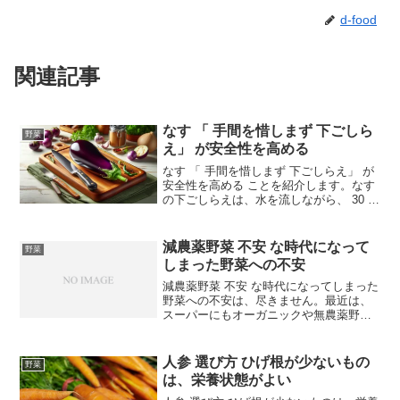
d-food
関連記事
なす 「 手間を惜しまず 下ごしら
野菜
え」 が安全性を高める
なす 「 手間を惜しまず 下ごしらえ」 が
安全性を高める ことを紹介します。なす
の下ごしらえは、水を流しながら、 30 秒
ほど手でこすり洗い。表皮の農薬やダイ
オキシンは、これで落とせます。そし
て、大切なのはアク抜き。料理にもより
減農薬野菜 不安 な時代になって
野菜
ますが、な...
しまった野菜への不安
減農薬野菜 不安 な時代になってしまった
野菜への不安は、尽きません。最近は、
スーパーにもオーガニックや無農薬野菜
の小さなコーナーが見られるようになり
ました。安心してそこで野菜を選んでい
る消費者もいると思うのですが、安心し
人参 選び方 ひげ根が少ないもの
野菜
てばかりはいられない...
は、栄養状態がよい