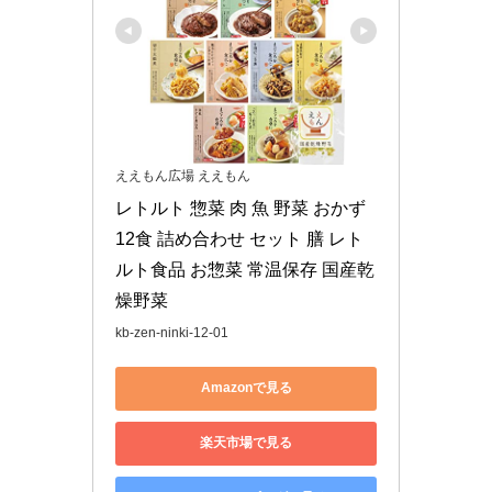
ええもん広場 ええもん
レトルト 惣菜 肉 魚 野菜 おかず 
12食 詰め合わせ セット 膳 レト
ルト食品 お惣菜 常温保存 国産乾
燥野菜
kb-zen-ninki-12-01
Amazonで見る
楽天市場で見る