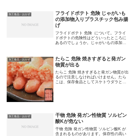
されていないものを選ぶのが大事なポイ
ントです。ベーコン 危険 できるだけ無添
フライドポテト 危険 じゃがいも
加 ベーコン を...
加工食品・おかず
の添加物入りプラスチック包み揚
げ
フライドポテト 危険 について。フライ
ドポテトの危険性はどういったところに
あるのでしょうか。じゃがいもの添加物
入りプラスチック包み揚げ と呼ばれる所
以はどこにあるのでしょうか。フライド
ポテト 危険ハンバーガー屋さんに行く
たらこ 危険 焼きすぎると発ガン
加工食品・おかず
と、必ずと言ってい...
物質が出る
たらこ 危険 焼きすぎると発ガン物質が出
るので注意しなければいけません。たら
こは、保存食品としてスケトウダラとい
う鱈の卵が塩漬け加工されたものをいい
ます。加工されたたらこは、ご飯のおか
ずにぴったりで、そのまま食べてもおい
しいですが、焼くとい...
干物 危険 発ガン性物質 ソルビン
加工食品・おかず
酸Kが危ない
干物 危険 発ガン性物質 ソルビン酸K が
含まれるものがあります。保存性の高い