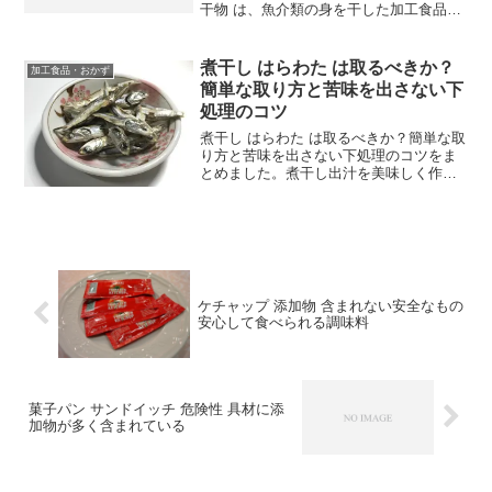
干物 は、魚介類の身を干した加工食品
で、日本の食卓には定番の一品です。ア
ジ、サバ、サンマ、ホッケなど、さまざ
まな魚を使って作られます。製法は、昔
煮干し はらわた は取るべきか？
加工食品・おかず
は天日乾燥（天日...
簡単な取り方と苦味を出さない下
処理のコツ
煮干し はらわた は取るべきか？簡単な取
り方と苦味を出さない下処理のコツをま
とめました。煮干し出汁を美味しく作り
たいけれど、「はらわたは本当に取るべ
きなの？」と疑問に思う方も多いのでは
ないでしょうか。実は、ひと手間加える
だけで、いつものお味...
ケチャップ 添加物 含まれない安全なもの
安心して食べられる調味料
菓子パン サンドイッチ 危険性 具材に添
加物が多く含まれている