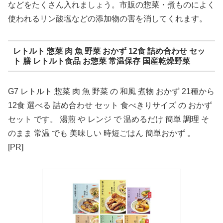
などをたくさん入れましょう。市販の惣菜・煮ものによく
使われるリン酸塩などの添加物の害を消してくれます。
レトルト 惣菜 肉 魚 野菜 おかず 12食 詰め合わせ セッ
ト 膳 レトルト食品 お惣菜 常温保存 国産乾燥野菜
G7 レトルト 惣菜 肉 魚 野菜 の 和風 煮物 おかず 21種から
12食 選べる 詰め合わせ セット 食べきりサイズ の おかず
セット です。 湯煎 や レンジ で 温めるだけ 簡単 調理 そ
のまま 常温 でも 美味しい 時短ごはん 簡単おかず 。
[PR]