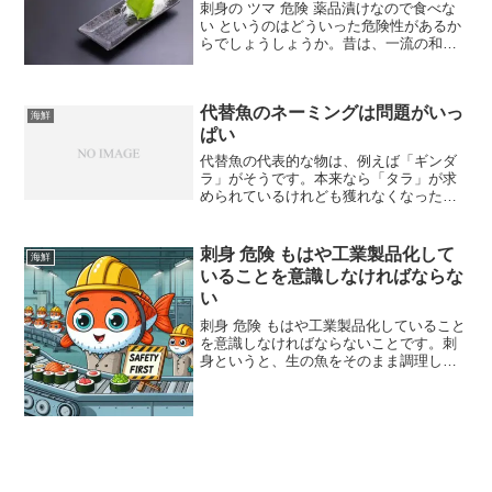
刺身の ツマ 危険 薬品漬けなので食べな
い というのはどういった危険性があるか
らでしょうしょうか。昔は、一流の和食
を出す店では、それこそ修業生の時代に
修業の 1 つとして大根の桂剥きをやらさ
れていました。多くの見習い料理人が明
代替魚のネーミングは問題がいっ
けても暮れても...
海鮮
ぱい
代替魚の代表的な物は、例えば「ギンダ
ラ」がそうです。本来なら「タラ」が求
められているけれども獲れなくなったた
めに、遠洋の深海で獲れるまったく違う
種類の魚を、あたかもタラの一種である
かのように「ギンダラ」と名付けて売っ
刺身 危険 もはや工業製品化して
海鮮
ています。このような魚を...
いることを意識しなければならな
い
刺身 危険 もはや工業製品化していること
を意識しなければならないことです。刺
身というと、生の魚をそのまま調理して
出していると考えがちですけれども、実
はそうとも限りません。外食の場合、店
のレベルによって本当に様々です。もの
すごく高い値段を取る...