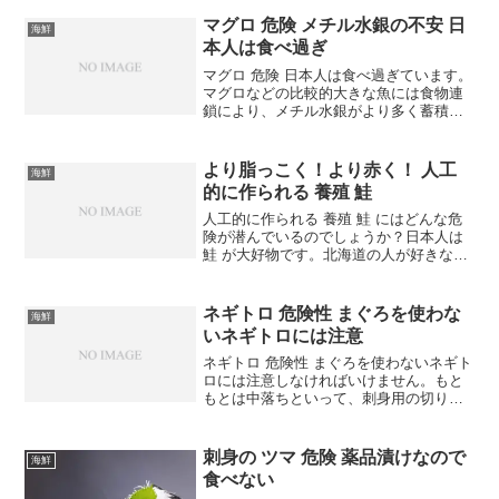
マグロ 危険 メチル水銀の不安 日
海鮮
本人は食べ過ぎ
マグロ 危険 日本人は食べ過ぎています。
マグロなどの比較的大きな魚には食物連
鎖により、メチル水銀がより多く蓄積さ
れていきます。 このメチル水銀が人間の
身体によくないのです。 メチル水銀濃度
が高い水産物を人が摂取すると、神経損
より脂っこく！より赤く！ 人工
海鮮
傷、神経発達や生...
的に作られる 養殖 鮭
人工的に作られる 養殖 鮭 にはどんな危
険が潜んでいるのでしょうか？日本人は
鮭 が大好物です。北海道の人が好きなの
は分かりますけれど、 鮭 が獲れない地域
でも 鮭好き が多くいます。そこで、 鮭
が獲れないところにまで流通できるよう
ネギトロ 危険性 まぐろを使わな
海鮮
な方法...
いネギトロには注意
ネギトロ 危険性 まぐろを使わないネギト
ロには注意しなければいけません。もと
もとは中落ちといって、刺身用の切り身
を取った後のマグロの骨に付いた身を、
こそげ取って食べていたのがネギトロの
発祥です。アカマンボウはマグロのよう
刺身の ツマ 危険 薬品漬けなので
海鮮
にはおいしくないので...
食べない