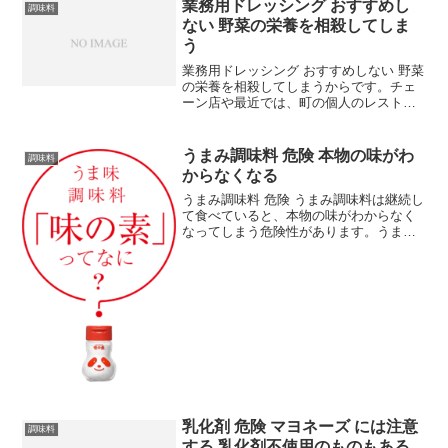
す。最近は、 塩分 の摂り過ぎが高血圧に
業務用ドレッシング おすすめし
調味料
結び付く...
ない 野菜の栄養を相殺してしま
う
業務用ドレッシング おすすめしない 野菜
の栄養を相殺してしまうからです。チェ
ーン店や最近では、町の個人のレストラ
ンでも使われる 業務用のドレッシング の
危険性について紹介します。業務用ドレ
ッシング おすすめしない 理由外食産業で
うまみ調味料 危険 本物の味がわ
調味料
使われている...
からなくなる
うまみ調味料 危険 うまみ調味料は継続し
て食べていると、本物の味がわからなく
なってしまう危険性があります。うまみ
調味料 というのは、少し前まで 化学調味
料 と呼ばれていた物のことです。おそら
く「化学＝ケミカル」という表現を嫌っ
てメーカーが呼...
乳化剤 危険 マヨネーズ には注意
調味料
する 乳化剤不使用のものもある