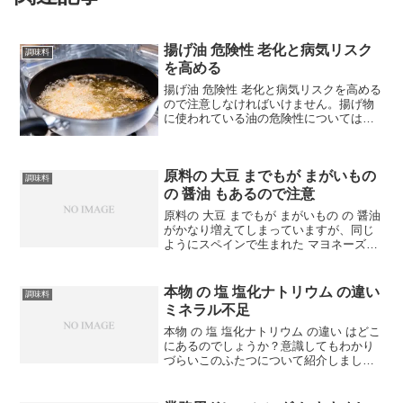
揚げ油 危険性 老化と病気リスク
調味料
を高める
揚げ油 危険性 老化と病気リスクを高める
ので注意しなければいけません。揚げ物
に使われている油の危険性についてはさ
まざま言われていますが、じつはこれだ
けではなくて、もうひとつの危険性を指
摘しておきたいと思います。おいしい揚
原料の 大豆 までもが まがいもの
げ物はサクッとこん...
調味料
の 醤油 もあるので注意
原料の 大豆 までもが まがいもの の 醤油
がかなり増えてしまっていますが、同じ
ようにスペインで生まれた マヨネーズ
が、今では マヨネーズ風調味料 マヨネー
ズ風ドレッシング に取って代わられてし
まっているのと同じように、 醤油 も、本
本物 の 塩 塩化ナトリウム の違い
調味料
来...
ミネラル不足
本物 の 塩 塩化ナトリウム の違い はどこ
にあるのでしょうか？意識してもわかり
づらいこのふたつについて紹介しましょ
う。一般的に外食は 塩分 が多いと言われ
ますし、確かにその傾向はあると思いま