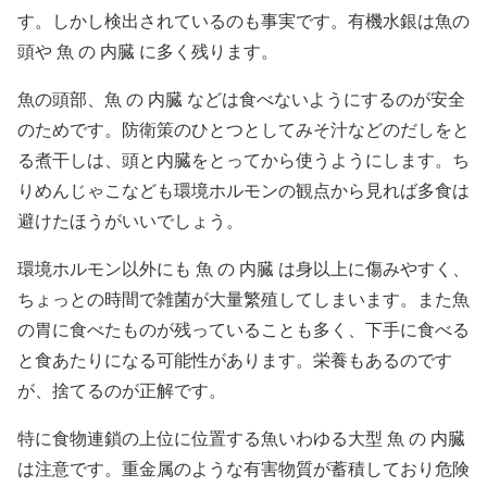
す。しかし検出されているのも事実です。有機水銀は魚の
頭や 魚 の 内臓 に多く残ります。
魚の頭部、魚 の 内臓 などは食べないようにするのが安全
のためです。防衛策のひとつとしてみそ汁などのだしをと
る煮干しは、頭と内臓をとってから使うようにします。ち
りめんじゃこなども環境ホルモンの観点から見れば多食は
避けたほうがいいでしょう。
環境ホルモン以外にも 魚 の 内臓 は身以上に傷みやすく、
ちょっとの時間で雑菌が大量繁殖してしまいます。また魚
の胃に食べたものが残っていることも多く、下手に食べる
と食あたりになる可能性があります。栄養もあるのです
が、捨てるのが正解です。
特に食物連鎖の上位に位置する魚いわゆる大型 魚 の 内臓
は注意です。重金属のような有害物質が蓄積しており危険