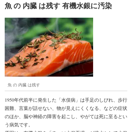
魚 の 内臓 は残す 有機水銀に汚染
魚 の 内臓 は残す
1950年代前半に発生した「水俣病」は手足のしびれ、歩行
困難、言葉が話せない、物が見えにくくなる、などの症状
のほか、脳や神経の障害を起こし、やがては死に至るとい
う病気です。