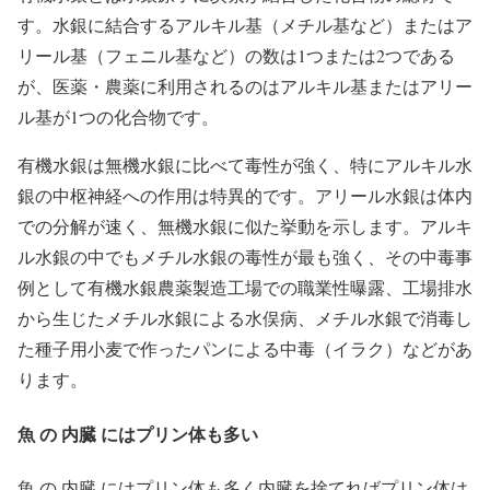
す。
水銀
に結合するアルキル基（メチル基など）またはア
リール基（フェニル基など）の数は1つまたは2つである
が、医薬・農薬に利用されるのはアルキル基またはアリー
ル基が1つの化合物です。
有機
水銀
は無機
水銀
に比べて毒性が強く、特にアルキル
水
銀
の中枢神経への作用は特異的です。アリール
水銀
は体内
での分解が速く、無機
水銀
に似た挙動を示します。アルキ
ル
水銀
の中でもメチル
水銀
の毒性が最も強く、その中毒事
例として有機
水銀
農薬製造工場での職業性曝露、
工場排水
から生じたメチル
水銀
による
水俣病
、メチル
水銀
で消毒し
た種子用小麦で作ったパンによる中毒（イラク）などがあ
ります。
魚 の 内臓 にはプリン体も多い
魚 の 内臓 にはプリン体も多く内臓を捨てればプリン体は