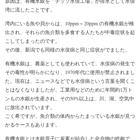
原因は、有機水銀を「チッソ水俣工場」が排水として水俣
湾に流したことです。
湾内にいる魚や貝からは、10ppm ~ 20ppm の有機水銀が検
出され、それらの魚介類を多食する人たちが中毒症状を起
こしてしまったのです。
その後、新潟でも同様の水俣病と同じ症状がでました。
有機水銀は、農薬としても使われていて、水俣病の発生で
その毒性が明らかになり、1970年代に使用が禁止されまし
た。現在は、ニュースなどでも水俣病という言葉を聞くこ
とはなくなりましたが、工業用などのために年間約1万ト
ンもの水銀が生産され、その50%以上は、川、湖、空気中
に放出されています。
ごく希ですが、魚介類の体内からたまっている水銀が見つ
かるケースもあります。
有機水銀とは水銀
原子に炭素が結合した化合物の総称で