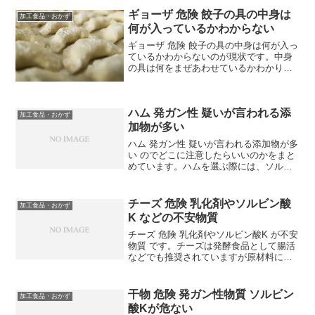
ッケ、フライといったお総菜の冷凍食品
ギョーザ 危険 餃子の具の中身は
加工食品・おかず
が、とても重宝し...
何が入っているかわからない
ギョーザ 危険 餃子の具の中身は何が入っ
ているかわからないのが現状です。中身
の具は何をまぜあわせているかわかりま
せん。一般的には、信頼性のある食品提
供業者やレストランで購入し、衛生基準
が厳格に守られている場所で調理された
ハム 発ガン性 疑いが言われる添
餃子を選ぶことが重要...
加工食品・おかず
加物が多い
ハム 発ガン性 疑いが言われる添加物が多
い のでどこに注意したらいいのかをまと
めています。ハムを選ぶ際には、ソルビ
ン酸Kが入っていないものを選ぶのがポイ
ントです。ソルビン酸Kと発色剤の亜硝酸
塩が一緒になると、発ガン物質ができる
チーズ 危険 乳化剤やソルビン酸
加工食品・おかず
といわれていま...
K などの不安物質
チーズ 危険 乳化剤やソルビン酸K が不安
物質 です。チーズは発酵食品として腸活
などでも推奨されていますが原材料には
注意しなければいけません。また、カル
シウムもたっぷり摂取できるので、病院
などでは骨粗鬆症の改善にすすめている
干物 危険 発ガン性物質 ソルビン
加工食品・おかず
ところも多数あり...
酸Kが危ない