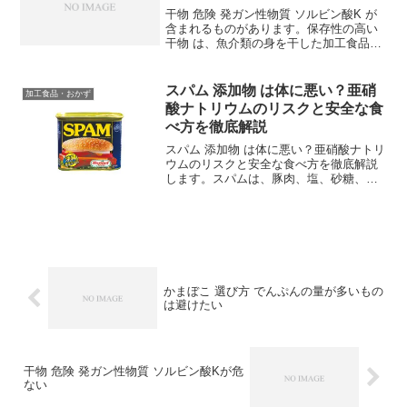
干物 危険 発ガン性物質 ソルビン酸K が
含まれるものがあります。保存性の高い
干物 は、魚介類の身を干した加工食品
で、日本の食卓には定番の一品です。ア
ジ、サバ、サンマ、ホッケなど、さまざ
まな魚を使って作られます。製法は、昔
スパム 添加物 は体に悪い？亜硝
加工食品・おかず
は天日乾燥（天日...
酸ナトリウムのリスクと安全な食
べ方を徹底解説
スパム 添加物 は体に悪い？亜硝酸ナトリ
ウムのリスクと安全な食べ方を徹底解説
します。スパムは、豚肉、塩、砂糖、ポ
テトスターチ、ナトリウムニトライトな
どの原料から作られています。スパムに
は、以下のような添加物が含まれている
ことがあります。スパ...
かまぼこ 選び方 でんぷんの量が多いもの
は避けたい
干物 危険 発ガン性物質 ソルビン酸Kが危
ない