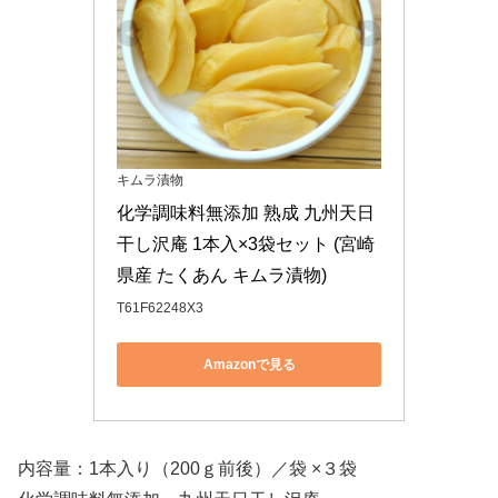
キムラ漬物
化学調味料無添加 熟成 九州天日
干し沢庵 1本入×3袋セット (宮崎
県産 たくあん キムラ漬物)
T61F62248X3
Amazonで見る
内容量：1本入り（200ｇ前後）／袋 ×３袋