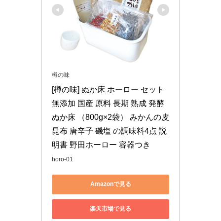
樽の味
[樽の味] ぬか床 ホーロー セット 
無添加 国産 原料 長期 熟成 発酵 
ぬか床 （800g×2袋） みかんの皮 
昆布 唐辛子 磯塩 の調味料4点 説
明書 野田ホーロー 容器つき
horo-01
Amazonで見る
楽天市場で見る