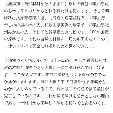
【無添加！自然材料をそのままに】原料の糠は和歌山県産
のお米キヌヒカリからとれる糠だけを使います。そして調
味料は兵庫県赤穂の塩、北海道の道南産昆布、 和歌山県
干し柿の里の柿の皮、和歌山県美浜の唐辛子、和歌山県紀
州みかんの皮、そして佐賀県産のきな粉です。 100％国産
の原料です。それら自然の材料を一切の加工もなくそのま
ま使いますので完全に無添加のぬか床ができます。
【漬物づくり*ぬか床づくり】米ぬか、そして厳選した自
然の材料と漬物に使う大根と一緒に漬け込んで仕上げま
す。 ここがミソです。本当に漬物をつくる過程の中でぬ
か床が生まれます。当然大根の中 の甘味やうま味成分も
ぬかに入り込んでいるので、言わばこの時点で捨て漬けが
完了しているのです。これが捨て漬けを必要としない理由
であり、一回目から美味しく漬かる秘訣でもあるのです。