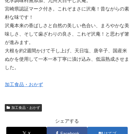
化学調味料無添加、九州天日干し沢庵。
宮崎県認証マーク付き。これぞまさに沢庵！昔ながらの素
朴な味です！
沢庵本来の香ばしさと自然の美しい色合い、まろやかな美
味しさ、そして歯ざわりの良さ、これぞ沢庵！と思わず箸
が進みます。
大根を約2週間かけて干し上げ、天日塩、唐辛子、国産米
ぬかを使用して一本一本丁寧に漬け込み、低温熟成させま
した。
加工食品・おかず
加工食品・おかず
シェアする
X
Facebook
はてブ