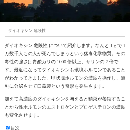
ダイオキシン 危険性
ダイオキシン 危険性 について紹介します。なんと 1 g で 1
万数千人もの人が死んでしまうという猛毒化学物質。その
毒性の強さは青酸カリの 1000 倍以上、サリンの 2 倍で
す。最近になってダイオキシンも環境ホルモンであること
がわかってきました。甲状腺ホルモンの濃度を操作し、過
剰に分泌させて口蓋裂という奇形を発生さます。
加えて高濃度のダイオキシンを与えると精巣が萎縮するこ
とから性ホルモンのエストロゲンとプロゲステロンの濃度
も変化させます。
目次