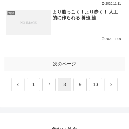
2020.11.11
より脂っこく！より赤く！ 人工
海鮮
的に作られる 養殖 鮭
2020.11.09
次のページ
前
次
1
7
8
9
13
へ
へ