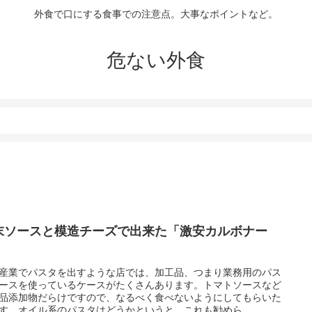
外食で口にする食事での注意点。大事なポイントなど。
危ない外食
末ソースと模造チーズで出来た「激安カルボナー
」
産業でパスタを出すような店では、加工品、つまり業務用のパス
ースを使っているケースがたくさんあります。トマトソースなど
品添加物だらけですので、なるべく食べないようにしてもらいた
す。オイル系のパスタはどうかというと、これも勧めら...