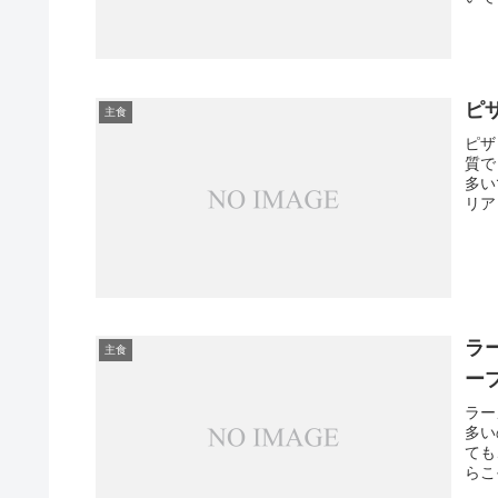
ピザ
主食
ピザ
質で
多い
リア
ラ
主食
ー
ラー
多い
ても
らこ