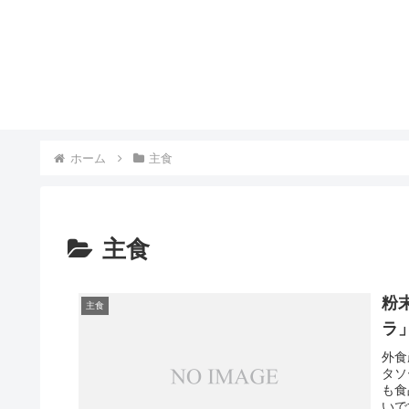
ホーム
主食
主食
粉
主食
ラ
外食
タソ
も食
いで