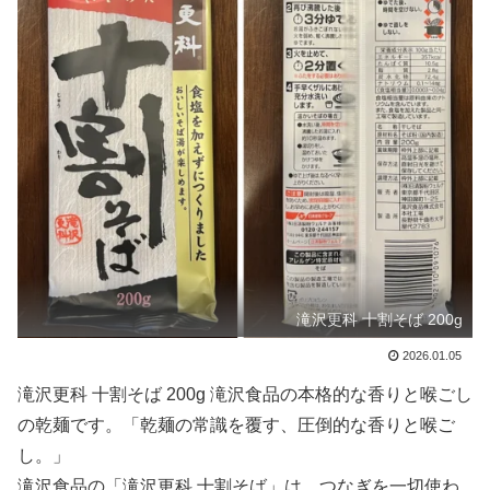
滝沢更科 十割そば 200g
2026.01.05
滝沢更科 十割そば 200g 滝沢食品の本格的な香りと喉ごし
の乾麺です。「乾麺の常識を覆す、圧倒的な香りと喉ご
し。」
滝沢食品の「滝沢更科 十割そば」は、つなぎを一切使わ