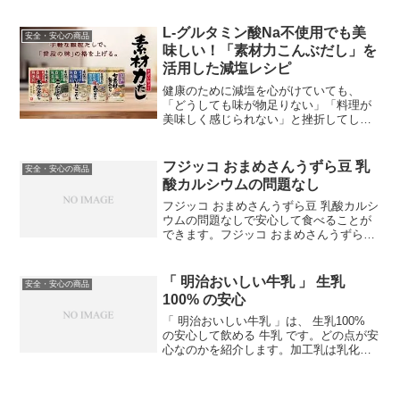
若鶏 100 % 使用で、添加物が使われてい
ないので子供が食べても安心なハンバー
グです。石井食品では発売から長年...
L-グルタミン酸Na不使用でも美
安全・安心の商品
味しい！「素材力こんぶだし」を
活用した減塩レシピ
健康のために減塩を心がけていても、
「どうしても味が物足りない」「料理が
美味しく感じられない」と挫折してしま
った経験はありませんか？実は、減塩成
功の秘訣は「調味料を減らすこと」より
も、「だしの旨味で味の輪郭を補うこ
フジッコ おまめさんうずら豆 乳
安全・安心の商品
と」にあります。今回は、余計...
酸カルシウムの問題なし
フジッコ おまめさんうずら豆 乳酸カルシ
ウムの問題なしで安心して食べることが
できます。フジッコ おまめさんうずら豆
ふっくら仕上げの添加物に要注意煮豆に
は、うずらや金時、お多福など様々な種
類があります。いずれも真空パックに入
「 明治おいしい牛乳 」 生乳
安全・安心の商品
っており、使用さ...
100% の安心
「 明治おいしい牛乳 」は、 生乳100%
の安心して飲める 牛乳 です。どの点が安
心なのかを紹介します。加工乳は乳化剤
や強化剤が含まれるものが多い 明治おい
しい牛乳 安心牛乳は、殺菌法の違いによ
って、低温殺菌牛乳、高温殺菌牛乳、超