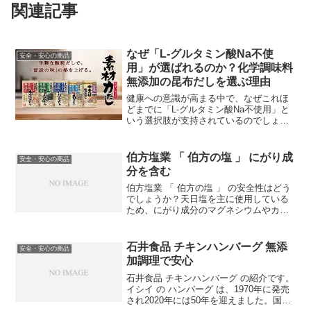
関連記事
なぜ「L-グルタミン酸Na不使
安全・安心の商品
用」が選ばれるのか？化学調味料
無添加の昆布だしを選ぶ理由
健康への意識が高まる中で、なぜこれほ
どまでに「L-グルタミン酸Na不使用」と
いう選択肢が支持されているのでしょう
か。日々の食事で何気なく使っている
「だし」。実は、その成分が私たちの味
覚や食生活の未来に、大きな影響を与え
伯方塩業 「 伯方の塩 」 にがり成
安全・安心の商品
ているかもしれません。...
分を含む
伯方塩業 「 伯方の塩 」 の安全性はどう
でしょうか？天日塩を主に使用している
ため、にがり成分のマグネシウムやカル
シウムなどのミネラルを含む良品です。
にがり とは海水からとれる塩化マグネシ
ウムを主成分とする食品添加物です。海
石井食品 チキンハンバーグ 無添
安全・安心の商品
水から塩を作る際...
加調理で安心
石井食品 チキンハンバーグ の紹介です。
イシイ の ハンバーグ は、1970年に発売
され2020年には50年を迎えました。国産