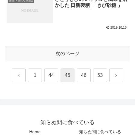
安全・安心の商品
かした 日新製糖 「 きび砂糖 」
2019.10.16
次のページ
前
次
1
44
45
46
53
へ
へ
知らぬ間に食べている
Home
知らぬ間に食べている