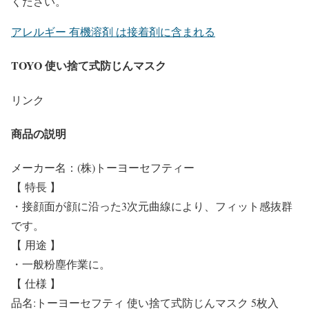
ください。
アレルギー 有機溶剤 は接着剤に含まれる
TOYO 使い捨て式防じんマスク
リンク
商品の説明
メーカー名：(株)トーヨーセフティー
【 特長 】
・接顔面が顔に沿った3次元曲線により、フィット感抜群
です。
【 用途 】
・一般粉塵作業に。
【 仕様 】
品名:トーヨーセフティ 使い捨て式防じんマスク 5枚入